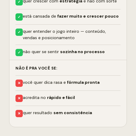
quer crescer com
estratégia
e não com sorte
✓
está cansada de
fazer muito e crescer pouco
✓
quer entender o jogo inteiro — conteúdo,
✓
vendas e posicionamento
não quer se sentir
sozinha no processo
✓
NÃO É PRA VOCÊ SE:
você quer dica rasa e
fórmula pronta
✕
acredita no
rápido e fácil
✕
quer resultado
sem consistência
✕