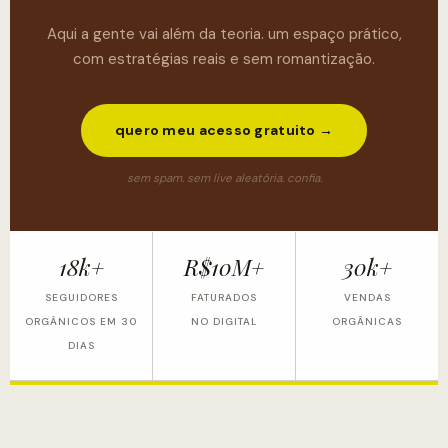
Aqui a gente vai além da teoria. um espaço prático,
com estratégias reais e sem romantização.
quero meu acesso gratuito →
sem spam. sem live aleatória. confia.
18k+
R$10M+
30k+
SEGUIDORES
FATURADOS
VENDAS
ORGÂNICOS EM 30
NO DIGITAL
ORGÂNICAS
DIAS